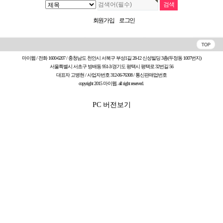
회원가입
로그인
마이웹 / 전화 1600-6207 / 충청남도 천안시 서북구 부성1길 28-12 신성빌딩 3층(두정동 1007번지)
서울특별시 서초구 방배동 951-3/경기도 평택시 평택로 32번길 56
대표자 고병현 / 사업자번호 312-06-76308 /
통신판매업번호
copyright 2015 마이웹. all right reserved.
PC 버전보기