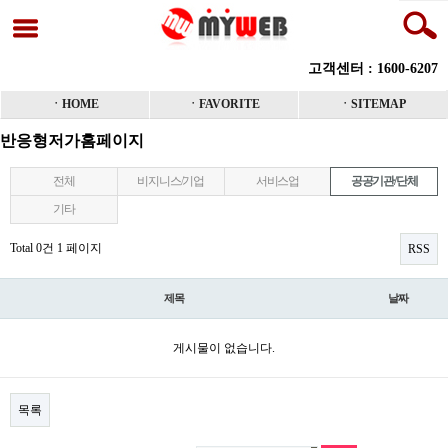
고객센터 : 1600-6207
ㆍHOME
ㆍFAVORITE
ㆍSITEMAP
반응형저가홈페이지
전체
비지니스/기업
서비스업
공공기관/단체
기타
Total 0건
1 페이지
RSS
제목
날짜
게시물이 없습니다.
목록