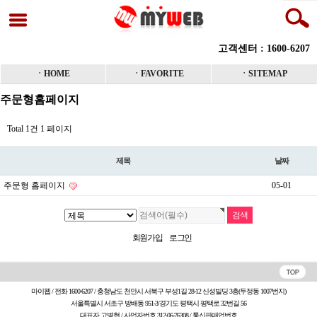
고객센터 : 1600-6207
ㆍHOME
ㆍFAVORITE
ㆍSITEMAP
주문형홈페이지
Total 1건
1 페이지
제목
날짜
주문형 홈페이지
05-01
회원가입
로그인
마이웹 / 전화 1600-6207 / 충청남도 천안시 서북구 부성1길 28-12 신성빌딩 3층(두정동 1007번지)
서울특별시 서초구 방배동 951-3/경기도 평택시 평택로 32번길 56
대표자 고병현 / 사업자번호 312-06-76308 /
통신판매업번호