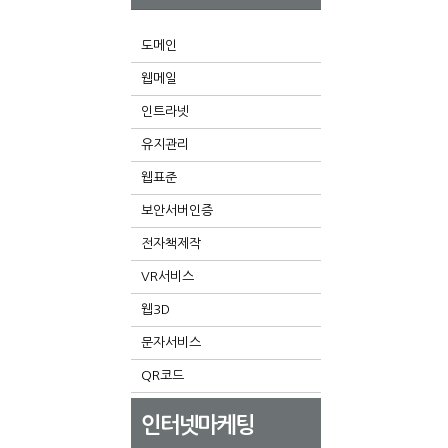
도메인
웹메일
인트라넷
유지관리
웹표준
보안서버인증
전자책제작
VR서비스
웹3D
문자서비스
QR코드
인터넷마케팅