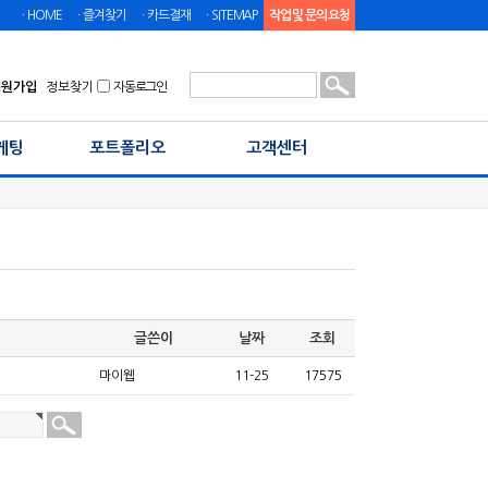
ㆍHOME
ㆍ즐겨찾기
ㆍ카드결재
ㆍSITEMAP
작업 및 문의 요청
회원가입
정보찾기
자동로그인
케팅
포트폴리오
고객센터
글쓴이
날짜
조회
마이웹
11-25
17575