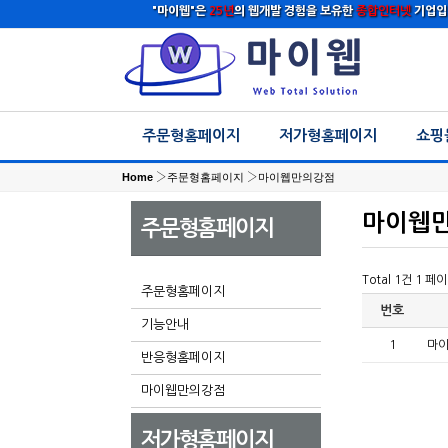
"마이웹"은
25년
의 웹개발 경험을 보유한
종합인터넷
기업입
주문형홈페이지
저가형홈페이지
쇼핑
Home
›
주문형홈페이지
›
마이웹만의강점
마이웹
주문형홈페이지
Total 1건
1 페
주문형홈페이지
번호
기능안내
1
마
반응형홈페이지
마이웹만의강점
저가형홈페이지