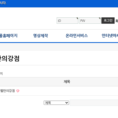
니다.
ID
PW
몰홈페이지
영상제작
온라인서비스
인터넷마
만의강점
이지
제목
이웸만의강점